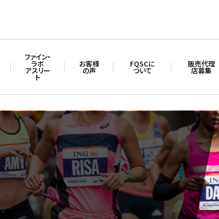
ファイン・
ラボ
お客様
FQSCに
販売代理
アスリー
の声
ついて
店募集
ト