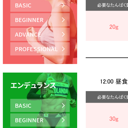
BASIC
BEGINNER
ADVANCE
PROFESSIONAL
エンデュランス
BASIC
BEGINNER