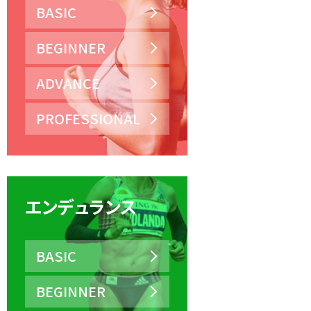
BASIC
BEGINNER
ADVANCE
PROFESSIONAL
エンデュランス
BASIC
BEGINNER