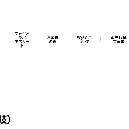
ファイン・
ラボ
お客様
FQSCに
販売代理
アスリー
の声
ついて
店募集
ト
技）