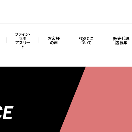
ファイン・
ラボ
お客様
FQSCに
販売代理
アスリー
の声
ついて
店募集
ト