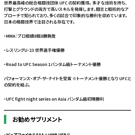
世界最高峰の総合格闘技団体 UFC の契約獲得。 多才な技術を持ち、
打撃とグラウンドの両方で高いスキルを発揮します。闘志と戦術的なア
プローチで知られており、多くの試合で印象的な勝利を収めています。
日本の格闘技界で注目される存在です。
・MMA：プロ戦績8戦8勝無敗
・レスリングU-23 世界選手権優勝
・Road to UFC Season 1バンタム級トーナメント優勝
パフォーマンス・オブ・ザ・ナイトを受賞 ※トーナメント優勝となり UFCと
の契約を結ぶ。
・UFC fight night series on Asia バンダム級初陣勝利
お勧め
サプリメント
・ピュアファイナルEAA＋HMB VERⅡ