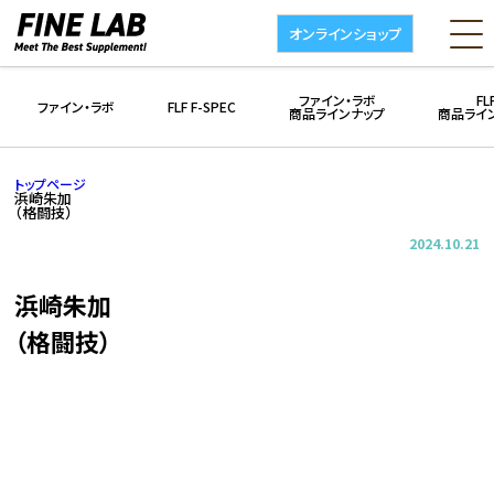
オンラインショップ
ファイン・ラボ
FL
ファイン・ラボ
FLF F-SPEC
商品ラインナップ
商品ライ
トップページ
浜崎朱加
（格闘技）
2024.10.21
浜崎朱加
（格闘技）